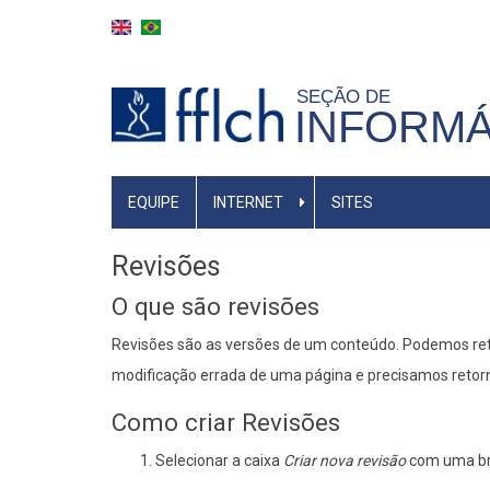
Pular
para
o
SEÇÃO DE
conteúdo
INFORMÁ
principal
MAIN
EQUIPE
INTERNET
SITES
NAVIGATION
Revisões
O que são revisões
Revisões são as versões de um conteúdo. Podemos ret
modificação errada de uma página e precisamos retorna
Como criar Revisões
Selecionar a caixa
Criar nova revisão
com uma br